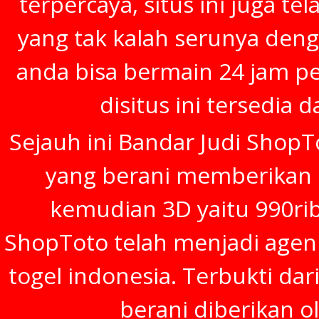
terpercaya, situs ini juga t
yang tak kalah serunya deng
anda bisa bermain 24 jam p
disitus ini tersedia 
Sejauh ini Bandar Judi ShopT
yang berani memberikan h
kemudian 3D yaitu 990rib
ShopToto telah menjadi agen
togel indonesia. Terbukti dar
berani diberikan o