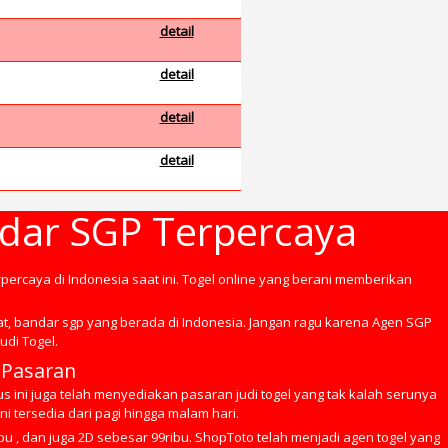
detail
detail
detail
detail
ndar SGP Terpercaya
rpercaya di Indonesia saat ini. Togel online yang berani memberikan
at, bandar sgp yang berada di Indonesia. Jangan ragu karena Agen SGP
udi Togel.
 Pasaran
s ini juga telah menyediakan pasaran judi togel yang tak kalah serunya
i tersedia dari pagi hingga malam hari.
bu , dan juga 2D sebesar 99ribu. ShopToto telah menjadi agen togel yang