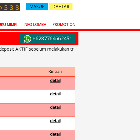
MASUK
DAFTAR
KU MIMPI
INFO LOMBA
PROMOTION
+6287764662451
sit AKTIF sebelum melakukan transfer dana.
Rincian
detail
detail
detail
detail
detail