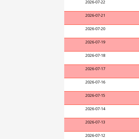
2026-07-22
2026-07-21
2026-07-20
2026-07-19
2026-07-18
2026-07-17
2026-07-16
2026-07-15
2026-07-14
2026-07-13
2026-07-12