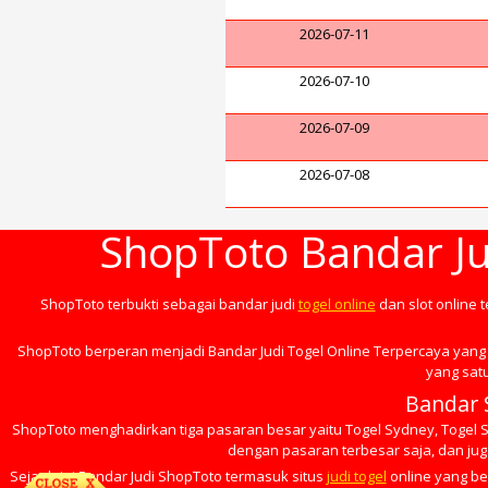
2026-07-11
2026-07-10
2026-07-09
2026-07-08
ShopToto Bandar Ju
ShopToto terbukti sebagai bandar judi
togel online
dan slot online 
ShopToto berperan menjadi Bandar Judi Togel Online Terpercaya yang 
yang satu
Bandar 
ShopToto menghadirkan tiga pasaran besar yaitu Togel Sydney, Togel Si
dengan pasaran terbesar saja, dan juga
Sejauh ini Bandar Judi ShopToto termasuk situs
judi togel
online yang be