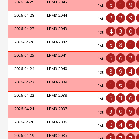
2026-04-29
LPM3-2045
6
1
9
1st:
2026-04-28
LPM3-2044
2
2
9
1st:
2026-04-27
LPM3-2043
4
3
0
1st:
2026-04-26
LPM3-2042
5
8
1
1st:
2026-04-25
LPM3-2041
5
6
2
1st:
2026-04-24
LPM3-2040
8
9
4
1st:
2026-04-23
LPM3-2039
1
6
1
1st:
2026-04-22
LPM3-2038
5
3
6
1st:
2026-04-21
LPM3-2037
3
0
9
1st:
2026-04-20
LPM3-2036
0
4
6
1st:
2026-04-19
LPM3-2035
9
7
7
1st: