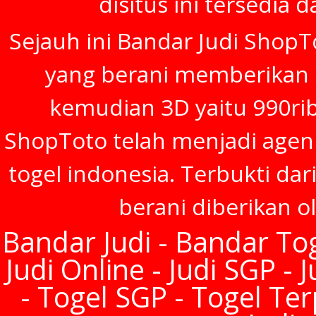
disitus ini tersedia 
Sejauh ini Bandar Judi ShopT
yang berani memberikan h
kemudian 3D yaitu 990rib
ShopToto telah menjadi agen
togel indonesia. Terbukti dar
berani diberikan o
Bandar Judi - Bandar Tog
Judi Online - Judi SGP - 
- Togel SGP - Togel Te