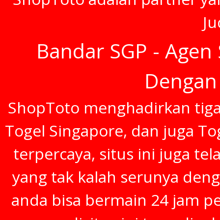
Ju
Bandar SGP - Agen 
Dengan 
ShopToto menghadirkan tiga 
Togel Singapore, dan juga To
terpercaya, situs ini juga t
yang tak kalah serunya deng
anda bisa bermain 24 jam p