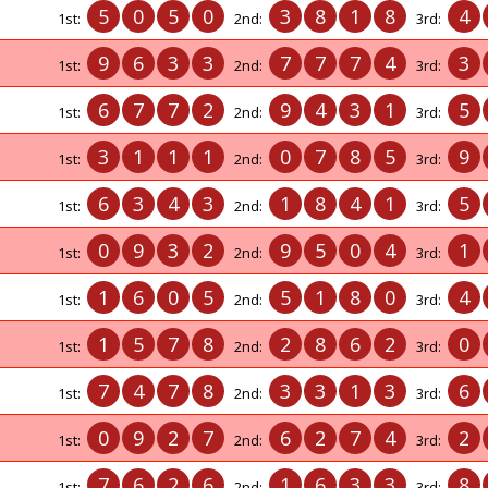
5
0
5
0
3
8
1
8
4
1st:
2nd:
3rd:
9
6
3
3
7
7
7
4
3
1st:
2nd:
3rd:
6
7
7
2
9
4
3
1
5
1st:
2nd:
3rd:
3
1
1
1
0
7
8
5
9
1st:
2nd:
3rd:
6
3
4
3
1
8
4
1
5
1st:
2nd:
3rd:
0
9
3
2
9
5
0
4
1
1st:
2nd:
3rd:
1
6
0
5
5
1
8
0
4
1st:
2nd:
3rd:
1
5
7
8
2
8
6
2
0
1st:
2nd:
3rd:
7
4
7
8
3
3
1
3
6
1st:
2nd:
3rd:
0
9
2
7
6
2
7
4
2
1st:
2nd:
3rd:
7
6
2
6
1
6
3
3
8
1st:
2nd:
3rd: