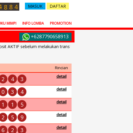
MASUK
DAFTAR
KU MIMPI
INFO LOMBA
PROMOTION
+6287790658913
 AKTIF sebelum melakukan transfer dana.
Rincian
detail
2
4
3
detail
0
3
4
detail
1
1
5
detail
2
5
9
detail
6
2
3