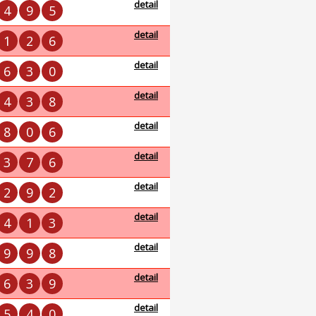
detail
4
9
5
detail
1
2
6
detail
6
3
0
detail
4
3
8
detail
8
0
6
detail
3
7
6
detail
2
9
2
detail
4
1
3
detail
9
9
8
detail
6
3
9
detail
5
4
0