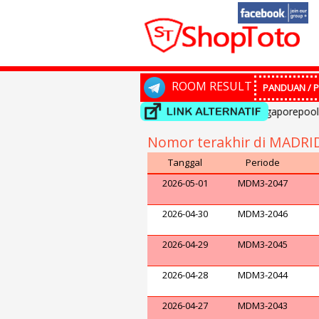
ROOM RESULT
PANDUAN / P
Selamat datang di ShopToto...Result singaporepools be
Nomor terakhir di MADRI
Tanggal
Periode
2026-05-01
MDM3-2047
2026-04-30
MDM3-2046
2026-04-29
MDM3-2045
2026-04-28
MDM3-2044
2026-04-27
MDM3-2043