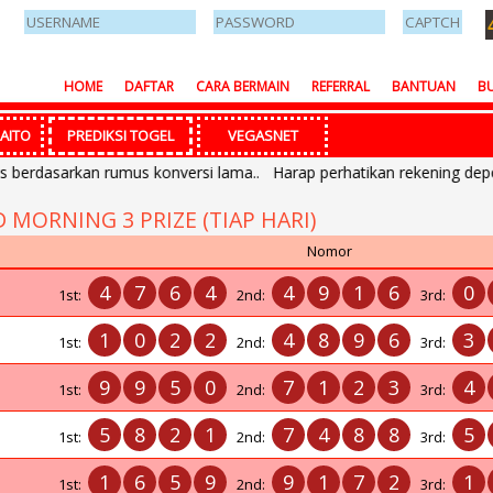
HOME
DAFTAR
CARA BERMAIN
REFERRAL
BANTUAN
BU
AITO
PREDIKSI TOGEL
VEGASNET
rdasarkan rumus konversi lama.. Harap perhatikan rekening deposit
D MORNING 3 PRIZE (TIAP HARI)
Nomor
4
7
6
4
4
9
1
6
0
1st:
2nd:
3rd:
1
0
2
2
4
8
9
6
3
1st:
2nd:
3rd:
9
9
5
0
7
1
2
3
4
1st:
2nd:
3rd:
5
8
2
1
7
4
8
8
5
1st:
2nd:
3rd:
1
6
5
9
9
1
7
2
1
1st:
2nd:
3rd: