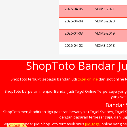
2026-04-05
MDM3-2021
2026-04-04
MDM3-2020
2026-04-03
MDM3-2019
2026-04-02
MDM3-2018
ShopToto Bandar Ju
ShopToto terbukti sebagai bandar judi
togel online
dan slot online 
ShopToto berperan menjadi Bandar Judi Togel Online Terpercaya yang 
yang satu
Bandar 
ShopToto menghadirkan tiga pasaran besar yaitu Togel Sydney, Togel Si
dengan pasaran terbesar saja, dan juga
Sejauh ini Bandar Judi ShopToto termasuk situs
judi togel
online yang be