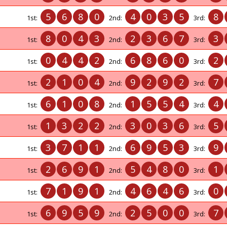
5
6
8
0
4
0
3
5
8
1st:
2nd:
3rd:
8
0
4
3
2
3
6
7
3
1st:
2nd:
3rd:
0
4
4
2
6
8
6
0
2
1st:
2nd:
3rd:
2
1
0
4
9
2
9
2
7
1st:
2nd:
3rd:
6
1
0
8
1
5
5
4
4
1st:
2nd:
3rd:
1
3
2
2
3
0
3
6
5
1st:
2nd:
3rd:
3
7
1
1
6
9
5
3
9
1st:
2nd:
3rd:
2
6
9
1
5
4
8
0
1
1st:
2nd:
3rd:
7
1
9
1
4
6
4
6
0
1st:
2nd:
3rd:
6
9
5
9
2
5
0
0
7
1st:
2nd:
3rd: