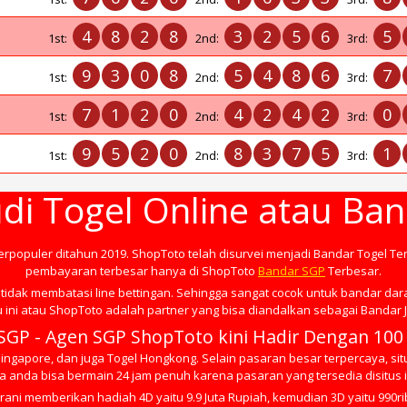
4
8
2
8
3
2
5
6
5
1st:
2nd:
3rd:
9
3
0
8
5
4
8
6
7
1st:
2nd:
3rd:
7
1
2
0
4
2
4
2
0
1st:
2nd:
3rd:
9
5
2
0
8
3
7
5
1
1st:
2nd:
3rd:
di Togel Online atau Ba
terpopuler ditahun 2019. ShopToto telah disurvei menjadi Bandar Togel Te
pembayaran terbesar hanya di ShopToto
Bandar SGP
Terbesar.
tidak membatasi line bettingan. Sehingga sangat cocok untuk bandar dar
 ini atau ShopToto adalah partner yang bisa diandalkan sebagai Bandar J
SGP - Agen SGP ShopToto kini Hadir Dengan 100
ngapore, dan juga Togel Hongkong. Selain pasaran besar terpercaya, situ
 anda bisa bermain 24 jam penuh karena pasaran yang tersedia disitus in
rani memberikan hadiah 4D yaitu 9.9 Juta Rupiah, kemudian 3D yaitu 990ri