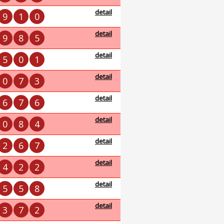
detail
9
1
0
detail
9
8
5
detail
5
0
1
detail
0
7
3
detail
6
7
6
detail
0
8
4
detail
2
6
7
detail
4
2
2
detail
5
5
8
detail
3
7
2