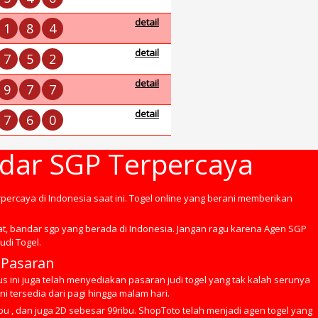
detail
1
8
4
detail
7
5
2
detail
9
7
7
detail
7
6
0
ndar SGP Terpercaya
rpercaya di Indonesia saat ini. Togel online yang berani memberikan
at, bandar sgp yang berada di Indonesia. Jangan ragu karena Agen SGP
udi Togel.
 Pasaran
s ini juga telah menyediakan pasaran judi togel yang tak kalah serunya
i tersedia dari pagi hingga malam hari.
bu , dan juga 2D sebesar 99ribu. ShopToto telah menjadi agen togel yang