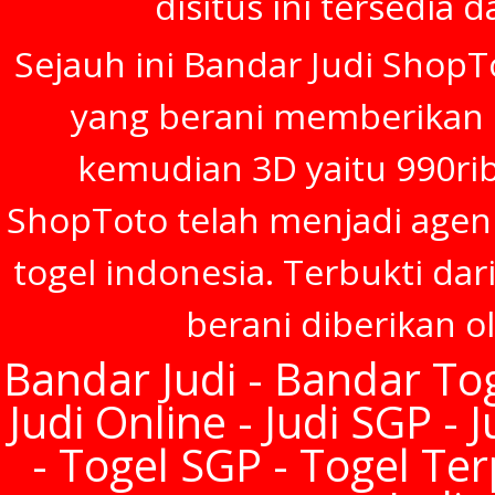
disitus ini tersedia 
Sejauh ini Bandar Judi ShopT
yang berani memberikan h
kemudian 3D yaitu 990rib
ShopToto telah menjadi agen
togel indonesia. Terbukti dar
berani diberikan o
Bandar Judi - Bandar Tog
Judi Online - Judi SGP - 
- Togel SGP - Togel Te