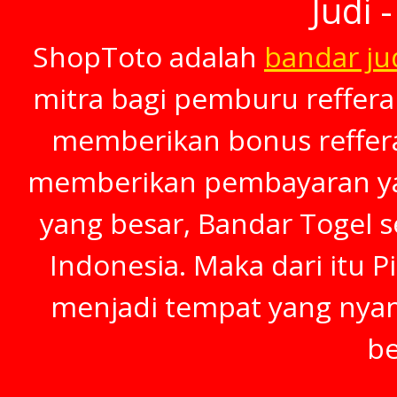
Judi 
ShopToto adalah
bandar ju
mitra bagi pemburu refferal
memberikan bonus refferal
memberikan pembayaran yan
yang besar, Bandar Togel s
Indonesia. Maka dari itu P
menjadi tempat yang nya
be