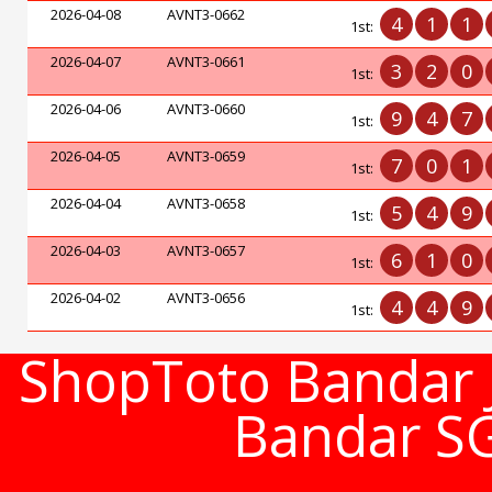
2026-04-08
AVNT3-0662
4
1
1
1st:
2026-04-07
AVNT3-0661
3
2
0
1st:
2026-04-06
AVNT3-0660
9
4
7
1st:
2026-04-05
AVNT3-0659
7
0
1
1st:
2026-04-04
AVNT3-0658
5
4
9
1st:
2026-04-03
AVNT3-0657
6
1
0
1st:
2026-04-02
AVNT3-0656
4
4
9
1st:
ShopToto Bandar J
Bandar S