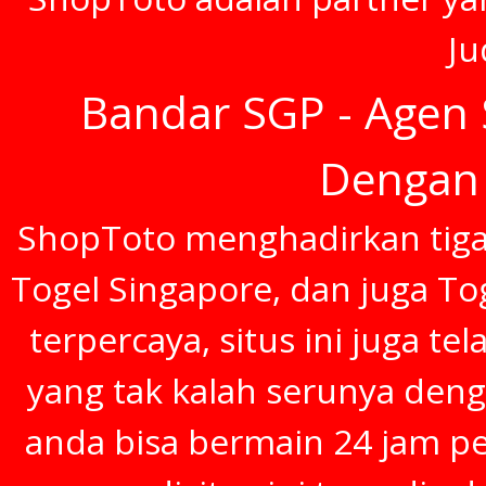
Ju
Bandar SGP - Agen 
Dengan 
ShopToto menghadirkan tiga 
Togel Singapore, dan juga To
terpercaya, situs ini juga t
yang tak kalah serunya deng
anda bisa bermain 24 jam p