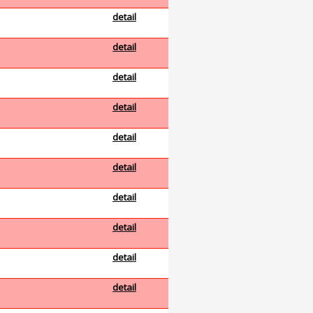
detail
detail
detail
detail
detail
detail
detail
detail
detail
detail