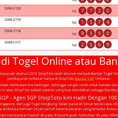
OXM-2120
7
7
2
0
1st:
OXM-2119
1
5
7
4
1st:
OXM-2118
9
3
5
0
1st:
OXM-2117
2
5
6
9
1st:
di Togel Online atau Ba
terpopuler ditahun 2019. ShopToto telah disurvei menjadi Bandar Togel Te
pembayaran terbesar hanya di ShopToto
Bandar SGP
Terbesar.
tidak membatasi line bettingan. Sehingga sangat cocok untuk bandar dar
 ini atau ShopToto adalah partner yang bisa diandalkan sebagai Bandar J
SGP - Agen SGP ShopToto kini Hadir Dengan 100
ngapore, dan juga Togel Hongkong. Selain pasaran besar terpercaya, situ
 anda bisa bermain 24 jam penuh karena pasaran yang tersedia disitus in
rani memberikan hadiah 4D yaitu 9.9 Juta Rupiah, kemudian 3D yaitu 990ri