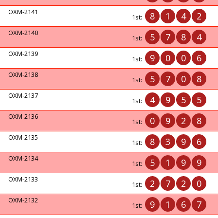
OXM-2141
8
1
4
2
1st:
OXM-2140
5
7
8
4
1st:
OXM-2139
9
0
0
6
1st:
OXM-2138
5
7
0
8
1st:
OXM-2137
4
9
5
5
1st:
OXM-2136
0
9
2
8
1st:
OXM-2135
8
3
9
6
1st:
OXM-2134
5
1
9
9
1st:
OXM-2133
2
7
2
0
1st:
OXM-2132
9
1
6
7
1st: