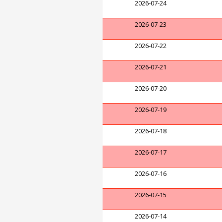
2026-07-24
2026-07-23
2026-07-22
2026-07-21
2026-07-20
2026-07-19
2026-07-18
2026-07-17
2026-07-16
2026-07-15
2026-07-14