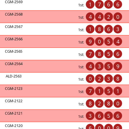
CGM-2569
1
7
6
6
1st:
CGM-2568
4
4
2
0
1st:
CGM-2567
1
8
6
3
1st:
CGM-2566
9
0
5
4
1st:
CGM-2565
7
8
5
6
1st:
CGM-2564
4
3
5
9
1st:
ALD-2563
0
2
3
8
1st:
CGM-2123
7
1
5
1
1st:
CGM-2122
8
2
8
0
1st:
CGM-2121
3
6
5
6
1st:
CGM-2120
6
0
0
9
1st: