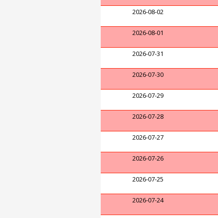
2026-08-02
2026-08-01
2026-07-31
2026-07-30
2026-07-29
2026-07-28
2026-07-27
2026-07-26
2026-07-25
2026-07-24