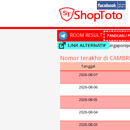
ROOM RESULT
PANDUAN / P
Selamat datang di ShopToto...Result singaporepools 
Nomor terakhir di CAMBR
Tanggal
2026-08-07
2026-08-06
2026-08-05
2026-08-04
2026-08-03