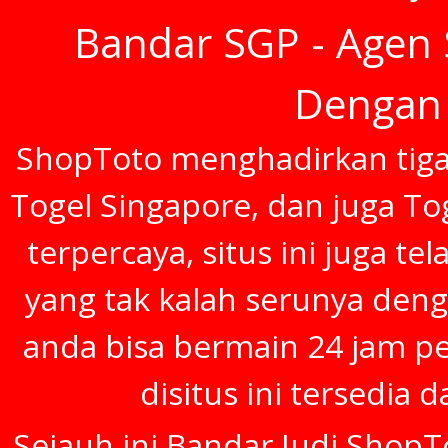
Bandar SGP - Agen 
Dengan 
ShopToto menghadirkan tiga 
Togel Singapore, dan juga To
terpercaya, situs ini juga t
yang tak kalah serunya deng
anda bisa bermain 24 jam p
disitus ini tersedia 
Sejauh ini Bandar Judi ShopT