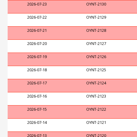
2026-07-23
OYNT-2130
2026-07-22
OYNT-2129
2026-07-21
OYNT-2128
2026-07-20
OYNT-2127
2026-07-19
OYNT-2126
2026-07-18
OYNT-2125
2026-07-17
OYNT-2124
2026-07-16
OYNT-2123
2026-07-15
OYNT-2122
2026-07-14
OYNT-2121
2026-07-13
OYNT-2120