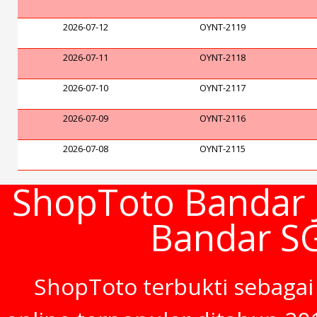
2026-07-12
OYNT-2119
2026-07-11
OYNT-2118
2026-07-10
OYNT-2117
2026-07-09
OYNT-2116
2026-07-08
OYNT-2115
ShopToto Bandar J
Bandar S
ShopToto terbukti sebagai