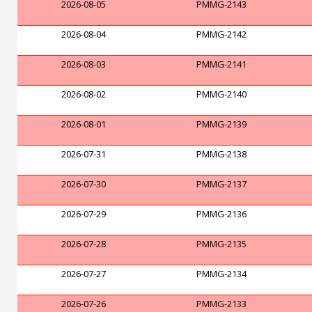
2026-08-05
PMMG-2143
2026-08-04
PMMG-2142
2026-08-03
PMMG-2141
2026-08-02
PMMG-2140
2026-08-01
PMMG-2139
2026-07-31
PMMG-2138
2026-07-30
PMMG-2137
2026-07-29
PMMG-2136
2026-07-28
PMMG-2135
2026-07-27
PMMG-2134
2026-07-26
PMMG-2133