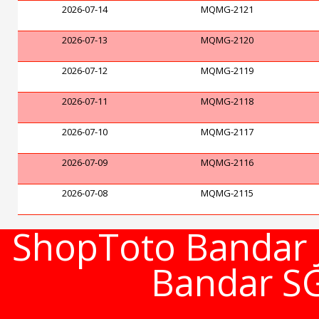
2026-07-14
MQMG-2121
2026-07-13
MQMG-2120
2026-07-12
MQMG-2119
2026-07-11
MQMG-2118
2026-07-10
MQMG-2117
2026-07-09
MQMG-2116
2026-07-08
MQMG-2115
ShopToto Bandar J
Bandar S