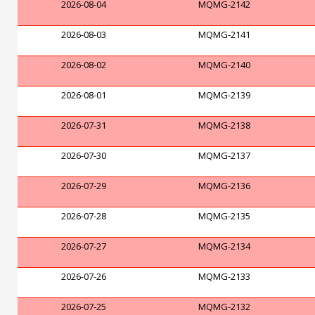
2026-08-04
MQMG-2142
2026-08-03
MQMG-2141
2026-08-02
MQMG-2140
2026-08-01
MQMG-2139
2026-07-31
MQMG-2138
2026-07-30
MQMG-2137
2026-07-29
MQMG-2136
2026-07-28
MQMG-2135
2026-07-27
MQMG-2134
2026-07-26
MQMG-2133
2026-07-25
MQMG-2132