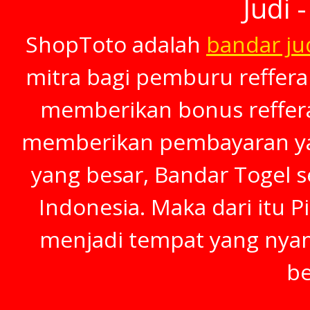
Judi 
ShopToto adalah
bandar ju
mitra bagi pemburu refferal
memberikan bonus refferal
memberikan pembayaran yan
yang besar, Bandar Togel s
Indonesia. Maka dari itu P
menjadi tempat yang nya
be