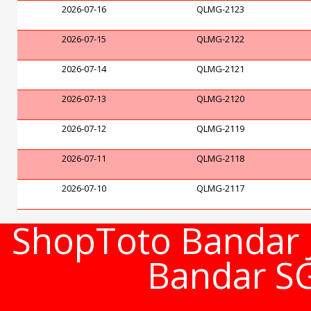
2026-07-16
QLMG-2123
2026-07-15
QLMG-2122
2026-07-14
QLMG-2121
2026-07-13
QLMG-2120
2026-07-12
QLMG-2119
2026-07-11
QLMG-2118
2026-07-10
QLMG-2117
ShopToto Bandar J
Bandar S