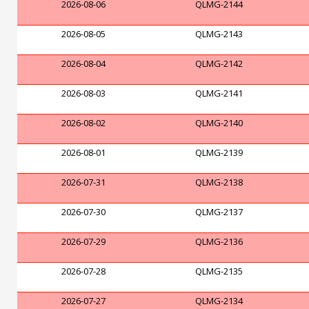
2026-08-06
QLMG-2144
2026-08-05
QLMG-2143
2026-08-04
QLMG-2142
2026-08-03
QLMG-2141
2026-08-02
QLMG-2140
2026-08-01
QLMG-2139
2026-07-31
QLMG-2138
2026-07-30
QLMG-2137
2026-07-29
QLMG-2136
2026-07-28
QLMG-2135
2026-07-27
QLMG-2134