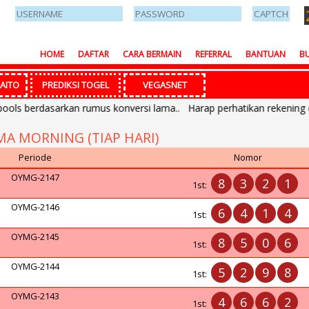
HOME
DAFTAR
CARA BERMAIN
REFERRAL
BANTUAN
BU
AITO
PREDIKSI TOGEL
VEGASNET
 berdasarkan rumus konversi lama.. Harap perhatikan rekening depo
MA MORNING (TIAP HARI)
Periode
Nomor
OYMG-2147
8
3
2
1
1st:
OYMG-2146
6
4
1
4
1st:
OYMG-2145
8
5
0
6
1st:
OYMG-2144
5
2
9
8
1st:
OYMG-2143
4
6
6
2
1st: