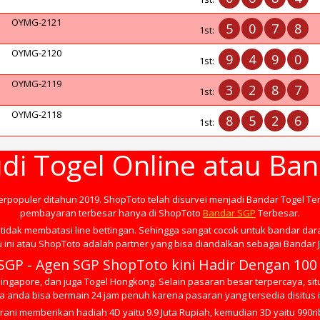
OYMG-2121
5
0
7
8
1st:
OYMG-2120
9
4
9
0
1st:
OYMG-2119
3
2
8
7
1st:
OYMG-2118
8
5
2
6
1st:
di Togel Online atau Ba
terpopuler ditahun 2019. ShopToto telah disurvei menjadi Bandar Togel Te
pembayaran terbesar hanya di ShopToto
Bandar SGP
Terbesar.
tidak membatasi line bettingan. Sehingga sangat cocok untuk bandar dar
 ini atau ShopToto adalah partner yang bisa diandalkan sebagai Bandar J
SGP - Agen SGP ShopToto kini Hadir Dengan 100
ngapore, dan juga Togel Hongkong. Selain pasaran besar terpercaya, situ
 anda bisa bermain 24 jam penuh karena pasaran yang tersedia disitus in
rani memberikan hadiah 4D yaitu 9.9 Juta Rupiah, kemudian 3D yaitu 990ri