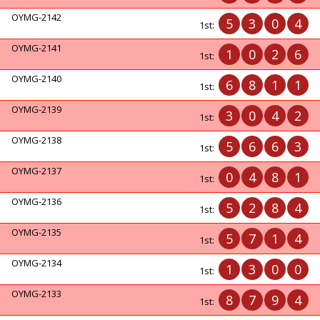
OYMG-2142
5
3
0
4
1st:
OYMG-2141
1
0
2
6
1st:
OYMG-2140
6
8
1
1
1st:
OYMG-2139
3
0
4
2
1st:
OYMG-2138
5
6
6
3
1st:
OYMG-2137
0
4
8
1
1st:
OYMG-2136
5
2
8
4
1st:
OYMG-2135
5
7
1
4
1st:
OYMG-2134
1
3
0
0
1st:
OYMG-2133
8
7
9
4
1st: