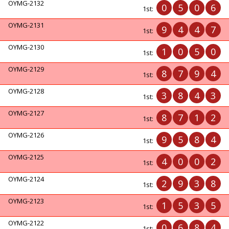
OYMG-2132
0
5
0
6
1st:
OYMG-2131
9
4
4
7
1st:
OYMG-2130
1
0
5
0
1st:
OYMG-2129
8
7
9
4
1st:
OYMG-2128
3
8
4
3
1st:
OYMG-2127
8
7
1
2
1st:
OYMG-2126
9
5
8
4
1st:
OYMG-2125
4
0
0
2
1st:
OYMG-2124
2
9
3
8
1st:
OYMG-2123
1
5
3
5
1st:
OYMG-2122
0
6
8
4
1st: