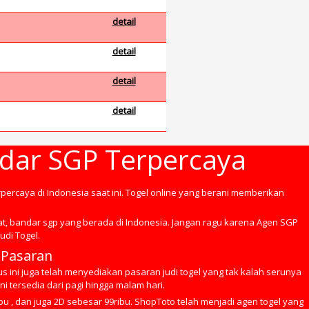
detail
detail
detail
detail
ndar SGP Terpercaya
rpercaya di Indonesia saat ini. Togel online yang berani memberikan
at, bandar sgp yang berada di Indonesia. Jangan ragu karena Agen SGP
udi Togel.
 Pasaran
s ini juga telah menyediakan pasaran judi togel yang tak kalah serunya
i tersedia dari pagi hingga malam hari.
bu , dan juga 2D sebesar 99ribu. ShopToto telah menjadi agen togel yang