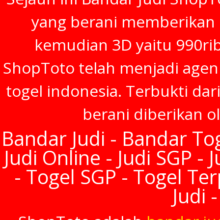
yang berani memberikan h
kemudian 3D yaitu 990rib
ShopToto telah menjadi agen
togel indonesia. Terbukti dar
berani diberikan o
Bandar Judi - Bandar Tog
Judi Online - Judi SGP - 
- Togel SGP - Togel Te
Judi 