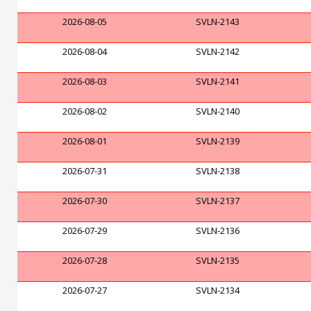
2026-08-05
SVLN-2143
2026-08-04
SVLN-2142
2026-08-03
SVLN-2141
2026-08-02
SVLN-2140
2026-08-01
SVLN-2139
2026-07-31
SVLN-2138
2026-07-30
SVLN-2137
2026-07-29
SVLN-2136
2026-07-28
SVLN-2135
2026-07-27
SVLN-2134