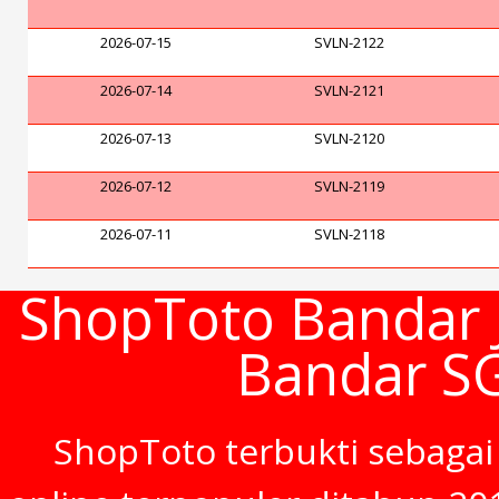
2026-07-15
SVLN-2122
2026-07-14
SVLN-2121
2026-07-13
SVLN-2120
2026-07-12
SVLN-2119
2026-07-11
SVLN-2118
ShopToto Bandar J
Bandar S
ShopToto terbukti sebagai