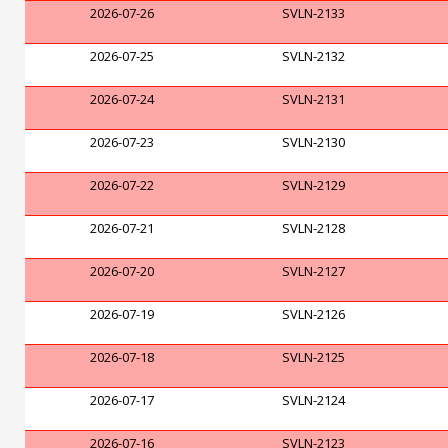
2026-07-26
SVLN-2133
2026-07-25
SVLN-2132
2026-07-24
SVLN-2131
2026-07-23
SVLN-2130
2026-07-22
SVLN-2129
2026-07-21
SVLN-2128
2026-07-20
SVLN-2127
2026-07-19
SVLN-2126
2026-07-18
SVLN-2125
2026-07-17
SVLN-2124
2026-07-16
SVLN-2123