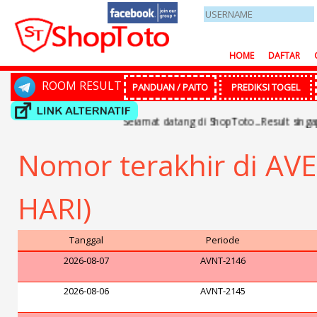
HOME
DAFTAR
ROOM RESULT
PANDUAN / PAITO
PREDIKSI TOGEL
Selamat datang di ShopToto...Result singaporep
Nomor terakhir di AV
HARI)
Tanggal
Periode
2026-08-07
AVNT-2146
2026-08-06
AVNT-2145