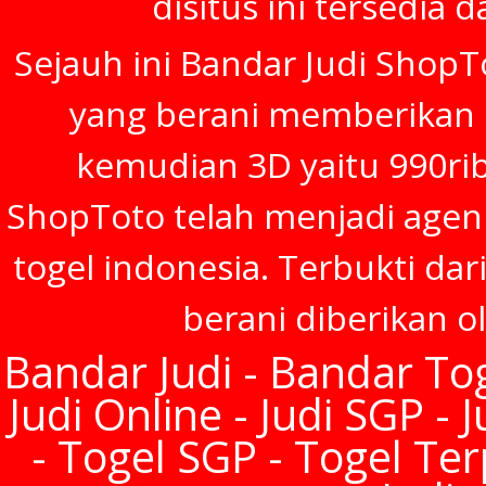
disitus ini tersedia 
Sejauh ini Bandar Judi ShopT
yang berani memberikan h
kemudian 3D yaitu 990rib
ShopToto telah menjadi agen
togel indonesia. Terbukti dar
berani diberikan o
Bandar Judi - Bandar Tog
Judi Online - Judi SGP - 
- Togel SGP - Togel Te