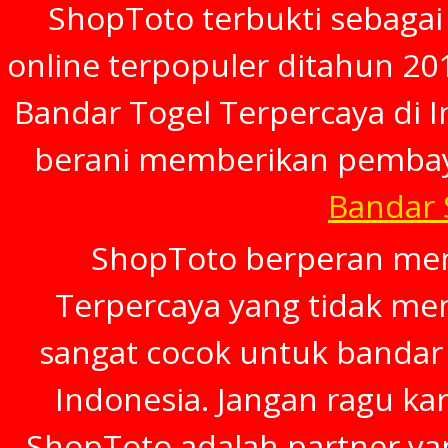
ShopToto terbukti sebagai
online terpopuler ditahun 20
Bandar Togel Terpercaya di In
berani memberikan pembay
Bandar
ShopToto berperan menj
Terpercaya yang tidak mem
sangat cocok untuk bandar 
Indonesia. Jangan ragu ka
ShopToto adalah partner ya