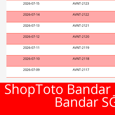
2026-07-15
AVNT-2123
2026-07-14
AVNT-2122
2026-07-13
AVNT-2121
2026-07-12
AVNT-2120
2026-07-11
AVNT-2119
2026-07-10
AVNT-2118
2026-07-09
AVNT-2117
ShopToto Bandar J
Bandar S