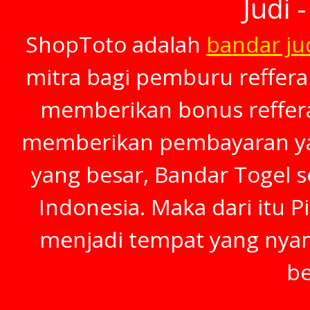
Judi 
ShopToto adalah
bandar ju
mitra bagi pemburu refferal
memberikan bonus refferal
memberikan pembayaran yan
yang besar, Bandar Togel s
Indonesia. Maka dari itu P
menjadi tempat yang nya
be