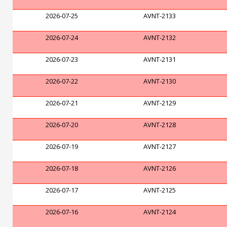
2026-07-25
AVNT-2133
2026-07-24
AVNT-2132
2026-07-23
AVNT-2131
2026-07-22
AVNT-2130
2026-07-21
AVNT-2129
2026-07-20
AVNT-2128
2026-07-19
AVNT-2127
2026-07-18
AVNT-2126
2026-07-17
AVNT-2125
2026-07-16
AVNT-2124