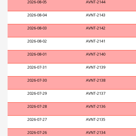
2026-08-05
AVNT-2144
2026-08-04
AVNT-2143
2026-08-03
AVNT-2142
2026-08-02
AVNT-2141
2026-08-01
AVNT-2140
2026-07-31
AVNT-2139
2026-07-30
AVNT-2138
2026-07-29
AVNT-2137
2026-07-28
AVNT-2136
2026-07-27
AVNT-2135
2026-07-26
AVNT-2134