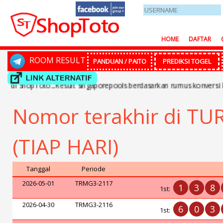
HOME
DAFTAR
ROOM RESULT
PANDUAN / PAITO
PREDIKSI TOGEL
hopToto...Result singaporepools berdasarkan rumus konversi lama..
Nomor terakhir di T
(TIAP HARI)
Tanggal
Periode
2026-05-01
TRMG3-2117
1
3
8
1st:
2026-04-30
TRMG3-2116
6
0
3
1st: