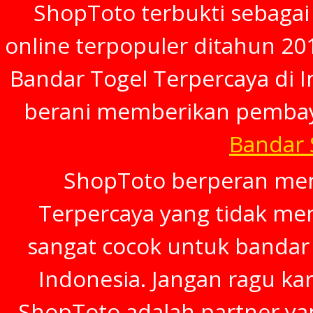
ShopToto terbukti sebagai
online terpopuler ditahun 20
Bandar Togel Terpercaya di In
berani memberikan pembay
Bandar
ShopToto berperan menj
Terpercaya yang tidak mem
sangat cocok untuk bandar 
Indonesia. Jangan ragu ka
ShopToto adalah partner ya