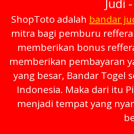
Judi 
ShopToto adalah
bandar ju
mitra bagi pemburu refferal
memberikan bonus refferal
memberikan pembayaran yan
yang besar, Bandar Togel s
Indonesia. Maka dari itu P
menjadi tempat yang nya
be