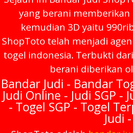
yang berani memberikan h
kemudian 3D yaitu 990rib
ShopToto telah menjadi agen
togel indonesia. Terbukti dar
berani diberikan o
Bandar Judi - Bandar Tog
Judi Online - Judi SGP - 
- Togel SGP - Togel Te
Judi 