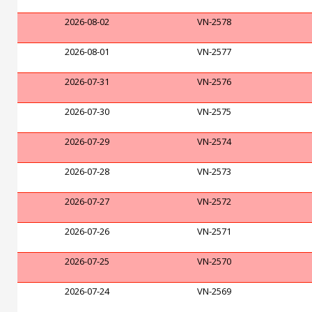
2026-08-02
VN-2578
2026-08-01
VN-2577
2026-07-31
VN-2576
2026-07-30
VN-2575
2026-07-29
VN-2574
2026-07-28
VN-2573
2026-07-27
VN-2572
2026-07-26
VN-2571
2026-07-25
VN-2570
2026-07-24
VN-2569