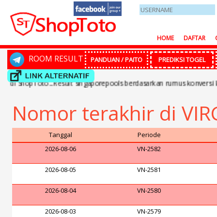
HOME
DAFTAR
ROOM RESULT
PANDUAN / PAITO
PREDIKSI TOGEL
 ShopToto...Result singaporepools berdasarkan rumus konversi lama
Nomor terakhir di VIR
Tanggal
Periode
2026-08-06
VN-2582
2026-08-05
VN-2581
2026-08-04
VN-2580
2026-08-03
VN-2579