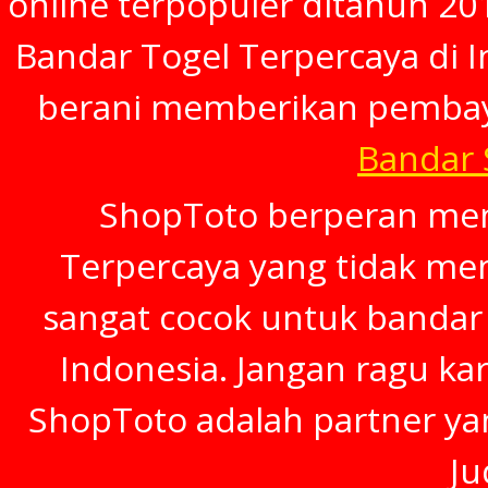
online terpopuler ditahun 20
Bandar Togel Terpercaya di In
berani memberikan pembay
Bandar
ShopToto berperan menj
Terpercaya yang tidak mem
sangat cocok untuk bandar 
Indonesia. Jangan ragu ka
ShopToto adalah partner ya
Ju