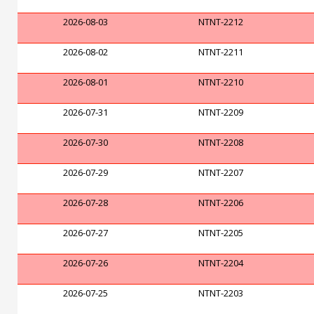
2026-08-03
NTNT-2212
2026-08-02
NTNT-2211
2026-08-01
NTNT-2210
2026-07-31
NTNT-2209
2026-07-30
NTNT-2208
2026-07-29
NTNT-2207
2026-07-28
NTNT-2206
2026-07-27
NTNT-2205
2026-07-26
NTNT-2204
2026-07-25
NTNT-2203