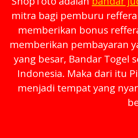
ShopToto adalah
bandar ju
mitra bagi pemburu refferal
memberikan bonus refferal
memberikan pembayaran yan
yang besar, Bandar Togel s
Indonesia. Maka dari itu P
menjadi tempat yang nya
be