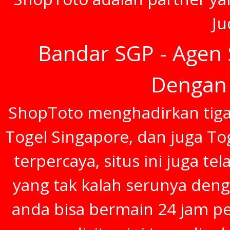
Ju
Bandar SGP - Agen 
Dengan 
ShopToto menghadirkan tiga 
Togel Singapore, dan juga To
terpercaya, situs ini juga t
yang tak kalah serunya deng
anda bisa bermain 24 jam p