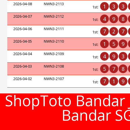
2026-04-08
NWN3-2113
1
3
3
1st:
2026-04-07
NWN3-2112
4
9
8
1st:
2026-04-06
NWN3-2111
7
2
7
1st:
2026-04-05
NWN3-2110
1
5
9
1st:
2026-04-04
NWN3-2109
4
9
3
1st:
2026-04-03
NWN3-2108
5
7
8
1st:
2026-04-02
NWN3-2107
7
1
9
1st:
ShopToto Bandar J
Bandar S