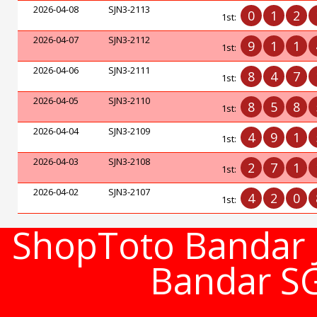
2026-04-08
SJN3-2113
0
1
2
1st:
2026-04-07
SJN3-2112
9
1
1
1st:
2026-04-06
SJN3-2111
8
4
7
1st:
2026-04-05
SJN3-2110
8
5
8
1st:
2026-04-04
SJN3-2109
4
9
1
1st:
2026-04-03
SJN3-2108
2
7
1
1st:
2026-04-02
SJN3-2107
4
2
0
1st:
ShopToto Bandar J
Bandar S