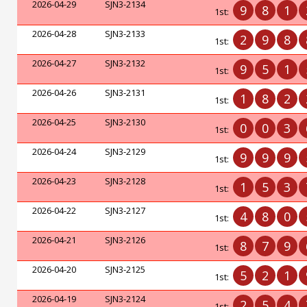
2026-04-29
SJN3-2134
9
8
1
1st:
2026-04-28
SJN3-2133
2
9
8
1st:
2026-04-27
SJN3-2132
9
5
1
1st:
2026-04-26
SJN3-2131
1
8
2
1st:
2026-04-25
SJN3-2130
0
0
3
1st:
2026-04-24
SJN3-2129
9
9
9
1st:
2026-04-23
SJN3-2128
1
5
3
1st:
2026-04-22
SJN3-2127
4
8
0
1st:
2026-04-21
SJN3-2126
8
7
9
1st:
2026-04-20
SJN3-2125
5
2
1
1st:
2026-04-19
SJN3-2124
2
5
4
1st: