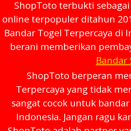
ShopToto terbukti sebagai
online terpopuler ditahun 20
Bandar Togel Terpercaya di In
berani memberikan pembay
Bandar
ShopToto berperan menj
Terpercaya yang tidak mem
sangat cocok untuk bandar 
Indonesia. Jangan ragu ka
ShopToto adalah partner ya