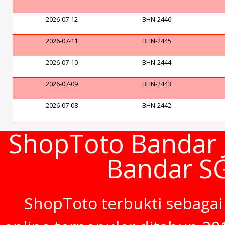
2026-07-12
BHN-2446
2026-07-11
BHN-2445
2026-07-10
BHN-2444
2026-07-09
BHN-2443
2026-07-08
BHN-2442
ShopToto Bandar J
Bandar S
ShopToto terbukti sebagai