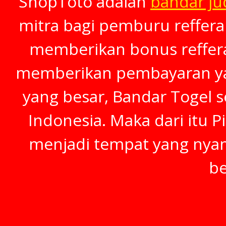
ShopToto adalah
bandar ju
mitra bagi pemburu refferal
memberikan bonus refferal
memberikan pembayaran yan
yang besar, Bandar Togel s
Indonesia. Maka dari itu P
menjadi tempat yang nya
be