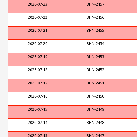
2026-07-23
BHN-2457
2026-07-22
BHN-2456
2026-07-21
BHN-2455
2026-07-20
BHN-2454
2026-07-19
BHN-2453
2026-07-18
BHN-2452
2026-07-17
BHN-2451
2026-07-16
BHN-2450
2026-07-15
BHN-2449
2026-07-14
BHN-2448
2026-07-13
BHN-2447