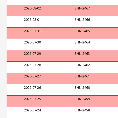
2026-08-02
BHN-2467
2026-08-01
BHN-2466
2026-07-31
BHN-2465
2026-07-30
BHN-2464
2026-07-29
BHN-2463
2026-07-28
BHN-2462
2026-07-27
BHN-2461
2026-07-26
BHN-2460
2026-07-25
BHN-2459
2026-07-24
BHN-2458