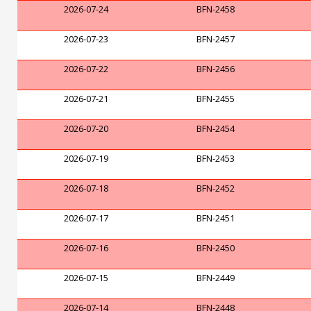
2026-07-24
BFN-2458
2026-07-23
BFN-2457
2026-07-22
BFN-2456
2026-07-21
BFN-2455
2026-07-20
BFN-2454
2026-07-19
BFN-2453
2026-07-18
BFN-2452
2026-07-17
BFN-2451
2026-07-16
BFN-2450
2026-07-15
BFN-2449
2026-07-14
BFN-2448