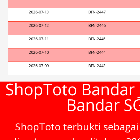
2026-07-13
BFN-2447
2026-07-12
BFN-2446
2026-07-11
BFN-2445
2026-07-10
BFN-2444
2026-07-09
BFN-2443
ShopToto Bandar J
Bandar S
ShopToto terbukti sebagai