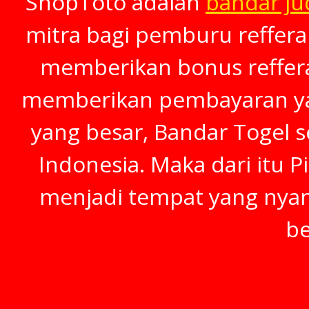
ShopToto adalah
bandar ju
mitra bagi pemburu refferal
memberikan bonus refferal
memberikan pembayaran yan
yang besar, Bandar Togel s
Indonesia. Maka dari itu P
menjadi tempat yang nya
be