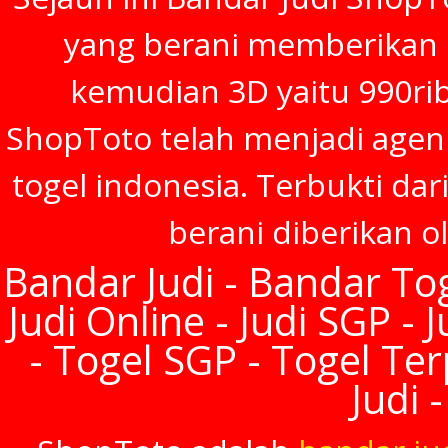
yang berani memberikan h
kemudian 3D yaitu 990rib
ShopToto telah menjadi agen
togel indonesia. Terbukti dar
berani diberikan o
Bandar Judi - Bandar Tog
Judi Online - Judi SGP - 
- Togel SGP - Togel Te
Judi 