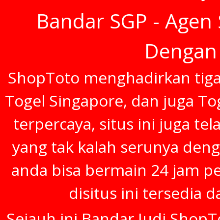
Bandar SGP - Agen 
Dengan 
ShopToto menghadirkan tiga 
Togel Singapore, dan juga To
terpercaya, situs ini juga t
yang tak kalah serunya deng
anda bisa bermain 24 jam p
disitus ini tersedia 
Sejauh ini Bandar Judi ShopT