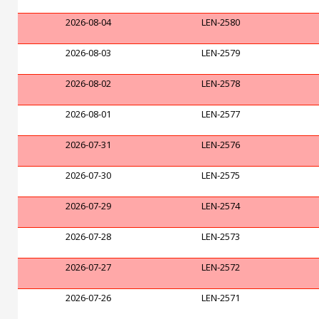
2026-08-04
LEN-2580
2026-08-03
LEN-2579
2026-08-02
LEN-2578
2026-08-01
LEN-2577
2026-07-31
LEN-2576
2026-07-30
LEN-2575
2026-07-29
LEN-2574
2026-07-28
LEN-2573
2026-07-27
LEN-2572
2026-07-26
LEN-2571