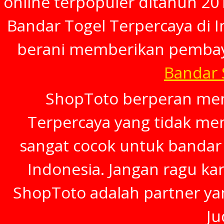
online terpopuler ditahun 20
Bandar Togel Terpercaya di In
berani memberikan pembay
Bandar
ShopToto berperan menj
Terpercaya yang tidak mem
sangat cocok untuk bandar 
Indonesia. Jangan ragu ka
ShopToto adalah partner ya
Ju