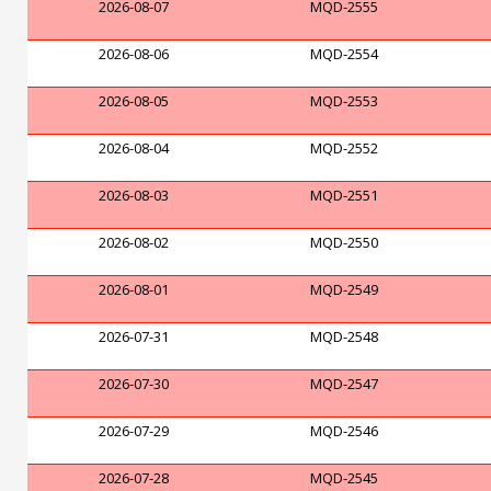
2026-08-07
MQD-2555
2026-08-06
MQD-2554
2026-08-05
MQD-2553
2026-08-04
MQD-2552
2026-08-03
MQD-2551
2026-08-02
MQD-2550
2026-08-01
MQD-2549
2026-07-31
MQD-2548
2026-07-30
MQD-2547
2026-07-29
MQD-2546
2026-07-28
MQD-2545