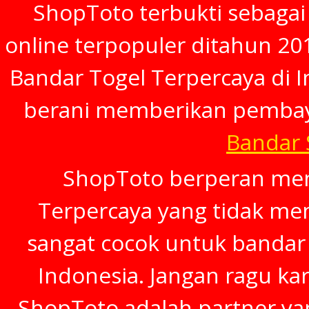
ShopToto terbukti sebagai
online terpopuler ditahun 20
Bandar Togel Terpercaya di In
berani memberikan pembay
Bandar
ShopToto berperan menj
Terpercaya yang tidak mem
sangat cocok untuk bandar 
Indonesia. Jangan ragu ka
ShopToto adalah partner ya