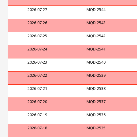
2026-07-27
MQD-2544
2026-07-26
MQD-2543
2026-07-25
MQD-2542
2026-07-24
MQD-2541
2026-07-23
MQD-2540
2026-07-22
MQD-2539
2026-07-21
MQD-2538
2026-07-20
MQD-2537
2026-07-19
MQD-2536
2026-07-18
MQD-2535