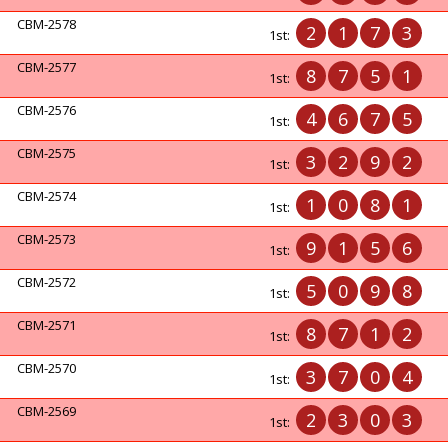
CBM-2578
2
1
7
3
1st:
CBM-2577
8
7
5
1
1st:
CBM-2576
4
6
7
5
1st:
CBM-2575
3
2
9
2
1st:
CBM-2574
1
0
8
1
1st:
CBM-2573
9
1
5
6
1st:
CBM-2572
5
0
9
8
1st:
CBM-2571
8
7
1
2
1st:
CBM-2570
3
7
0
4
1st:
CBM-2569
2
3
0
3
1st: