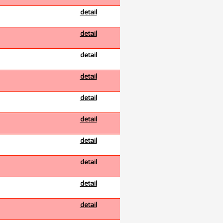
detail
detail
detail
detail
detail
detail
detail
detail
detail
detail