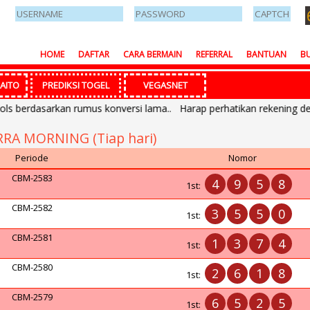
HOME
DAFTAR
CARA BERMAIN
REFERRAL
BANTUAN
BU
AITO
PREDIKSI TOGEL
VEGASNET
erdasarkan rumus konversi lama.. Harap perhatikan rekening depos
RRA MORNING (Tiap hari)
Periode
Nomor
CBM-2583
4
9
5
8
1st:
CBM-2582
3
5
5
0
1st:
CBM-2581
1
3
7
4
1st:
CBM-2580
2
6
1
8
1st:
CBM-2579
6
5
2
5
1st: