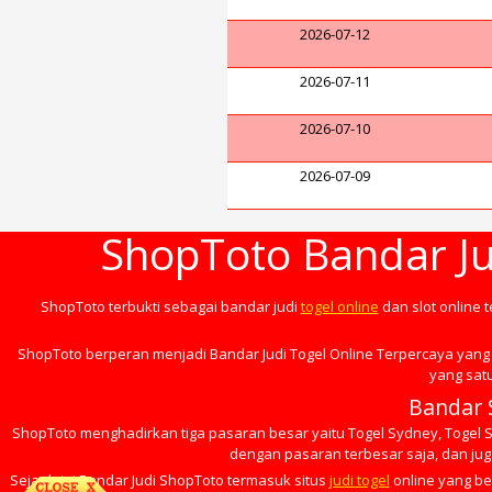
2026-07-12
2026-07-11
2026-07-10
2026-07-09
ShopToto Bandar Ju
ShopToto terbukti sebagai bandar judi
togel online
dan slot online 
ShopToto berperan menjadi Bandar Judi Togel Online Terpercaya yang 
yang satu
Bandar 
ShopToto menghadirkan tiga pasaran besar yaitu Togel Sydney, Togel Si
dengan pasaran terbesar saja, dan juga
Sejauh ini Bandar Judi ShopToto termasuk situs
judi togel
online yang be