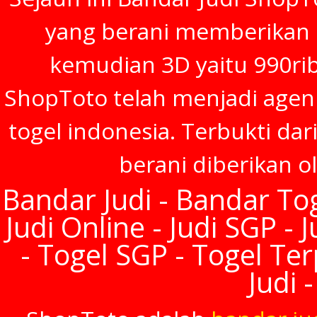
yang berani memberikan h
kemudian 3D yaitu 990rib
ShopToto telah menjadi agen
togel indonesia. Terbukti dar
berani diberikan o
Bandar Judi - Bandar Tog
Judi Online - Judi SGP - 
- Togel SGP - Togel Te
Judi 