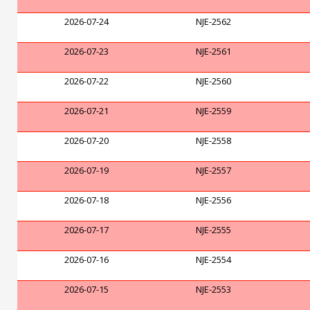
2026-07-24
NJE-2562
2026-07-23
NJE-2561
2026-07-22
NJE-2560
2026-07-21
NJE-2559
2026-07-20
NJE-2558
2026-07-19
NJE-2557
2026-07-18
NJE-2556
2026-07-17
NJE-2555
2026-07-16
NJE-2554
2026-07-15
NJE-2553