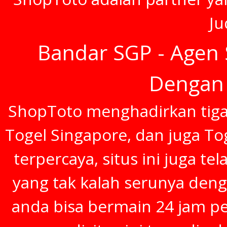
Ju
Bandar SGP - Agen 
Dengan 
ShopToto menghadirkan tiga 
Togel Singapore, dan juga To
terpercaya, situs ini juga t
yang tak kalah serunya deng
anda bisa bermain 24 jam p