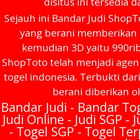
disitus ini tersedia 
Sejauh ini Bandar Judi ShopT
yang berani memberikan h
kemudian 3D yaitu 990rib
ShopToto telah menjadi agen
togel indonesia. Terbukti dar
berani diberikan o
Bandar Judi - Bandar Tog
Judi Online - Judi SGP - 
- Togel SGP - Togel Te