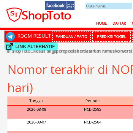
HOME
DAFTAR
ROOM RESULT
PANDUAN / PAITO
PREDIKSI TOGEL
ShopToto...Result singaporepools berdasarkan rumus konversi lama.
Nomor terakhir di N
hari)
Tanggal
Periode
2026-08-08
NCD-2585
2026-08-07
NCD-2584