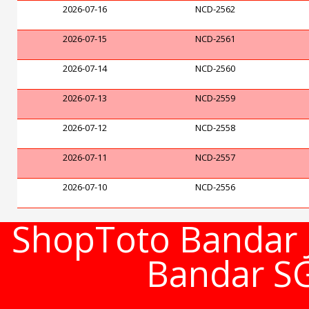
2026-07-16
NCD-2562
2026-07-15
NCD-2561
2026-07-14
NCD-2560
2026-07-13
NCD-2559
2026-07-12
NCD-2558
2026-07-11
NCD-2557
2026-07-10
NCD-2556
ShopToto Bandar J
Bandar S