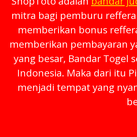
ShopToto adalah
bandar ju
mitra bagi pemburu refferal
memberikan bonus refferal
memberikan pembayaran yan
yang besar, Bandar Togel s
Indonesia. Maka dari itu P
menjadi tempat yang nya
be