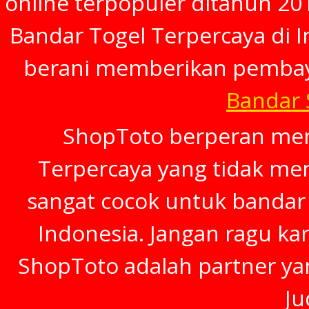
online terpopuler ditahun 20
Bandar Togel Terpercaya di In
berani memberikan pembay
Bandar
ShopToto berperan menj
Terpercaya yang tidak mem
sangat cocok untuk bandar 
Indonesia. Jangan ragu ka
ShopToto adalah partner ya
Ju