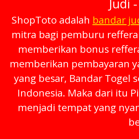
Judi 
ShopToto adalah
bandar ju
mitra bagi pemburu refferal
memberikan bonus refferal
memberikan pembayaran yan
yang besar, Bandar Togel s
Indonesia. Maka dari itu P
menjadi tempat yang nya
be