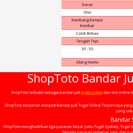
Dasar
Shio
Kembang Kempis
Kembar
Colok Bebas
Tengah Tepi
50 - 50
Silang Homo
ShopToto Bandar Ju
ShopToto terbukti sebagai bandar judi
togel online
dan slot online 
ShopToto berperan menjadi Bandar Judi Togel Online Terpercaya yang 
yang satu
Bandar 
ShopToto menghadirkan tiga pasaran besar yaitu Togel Sydney, Togel Si
dengan pasaran terbesar saja, dan juga