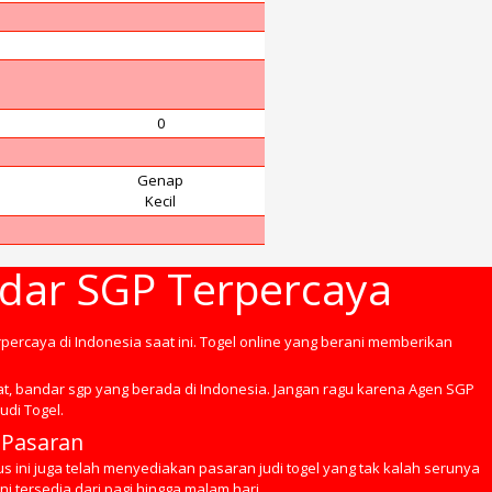
0
Genap
Kecil
ndar SGP Terpercaya
rpercaya di Indonesia saat ini. Togel online yang berani memberikan
at, bandar sgp yang berada di Indonesia. Jangan ragu karena Agen SGP
udi Togel.
 Pasaran
s ini juga telah menyediakan pasaran judi togel yang tak kalah serunya
i tersedia dari pagi hingga malam hari.