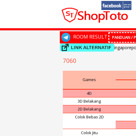
ROOM RESULT
PANDUAN / P
Selamat datang di ShopToto...Result singaporepools
7060
Games
4D
3D Belakang
2D Belakang
Colok Bebas 2D
Colok Jitu