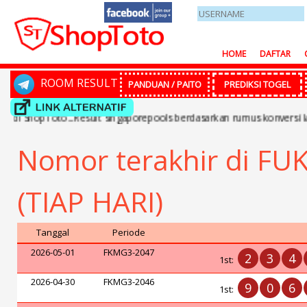
HOME
DAFTAR
ROOM RESULT
PANDUAN / PAITO
PREDIKSI TOGEL
hopToto...Result singaporepools berdasarkan rumus konversi lama..
Nomor terakhir di F
(TIAP HARI)
Tanggal
Periode
2026-05-01
FKMG3-2047
2
3
4
1st:
2026-04-30
FKMG3-2046
9
0
6
1st: