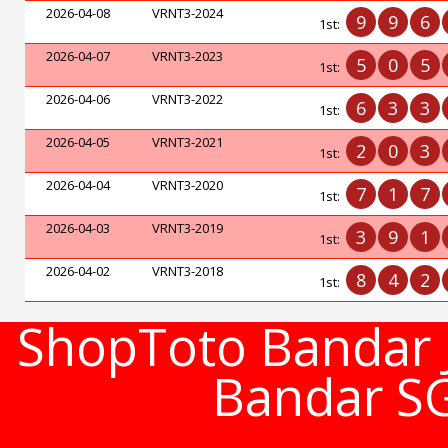
2026-04-08
VRNT3-2024
9
9
6
1st:
2026-04-07
VRNT3-2023
5
0
5
1st:
2026-04-06
VRNT3-2022
6
3
3
1st:
2026-04-05
VRNT3-2021
2
0
3
1st:
2026-04-04
VRNT3-2020
7
1
7
1st:
2026-04-03
VRNT3-2019
3
9
1
1st:
2026-04-02
VRNT3-2018
8
4
2
1st:
ShopToto Bandar J
Bandar S