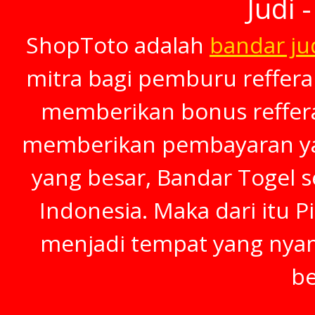
Judi 
ShopToto adalah
bandar ju
mitra bagi pemburu refferal
memberikan bonus refferal
memberikan pembayaran yan
yang besar, Bandar Togel s
Indonesia. Maka dari itu P
menjadi tempat yang nya
be